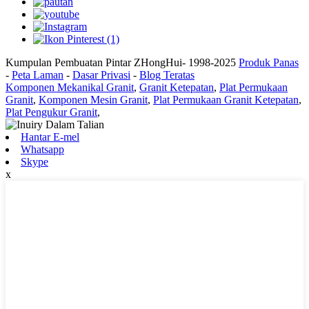
Kumpulan Pembuatan Pintar ZHongHui- 1998-2025
Produk Panas
-
Peta Laman
-
Dasar Privasi
-
Blog Teratas
Komponen Mekanikal Granit
,
Granit Ketepatan
,
Plat Permukaan
Granit
,
Komponen Mesin Granit
,
Plat Permukaan Granit Ketepatan
,
Plat Pengukur Granit
,
Hantar E-mel
Whatsapp
Skype
x