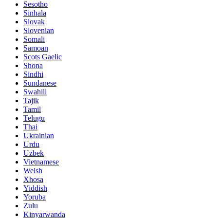
Sesotho
Sinhala
Slovak
Slovenian
Somali
Samoan
Scots Gaelic
Shona
Sindhi
Sundanese
Swahili
Tajik
Tamil
Telugu
Thai
Ukrainian
Urdu
Uzbek
Vietnamese
Welsh
Xhosa
Yiddish
Yoruba
Zulu
Kinyarwanda