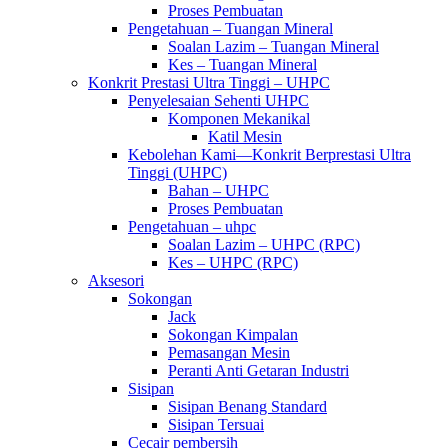
Proses Pembuatan
Pengetahuan – Tuangan Mineral
Soalan Lazim – Tuangan Mineral
Kes – Tuangan Mineral
Konkrit Prestasi Ultra Tinggi – UHPC
Penyelesaian Sehenti UHPC
Komponen Mekanikal
Katil Mesin
Kebolehan Kami—Konkrit Berprestasi Ultra
Tinggi (UHPC)
Bahan – UHPC
Proses Pembuatan
Pengetahuan – uhpc
Soalan Lazim – UHPC (RPC)
Kes – UHPC (RPC)
Aksesori
Sokongan
Jack
Sokongan Kimpalan
Pemasangan Mesin
Peranti Anti Getaran Industri
Sisipan
Sisipan Benang Standard
Sisipan Tersuai
Cecair pembersih