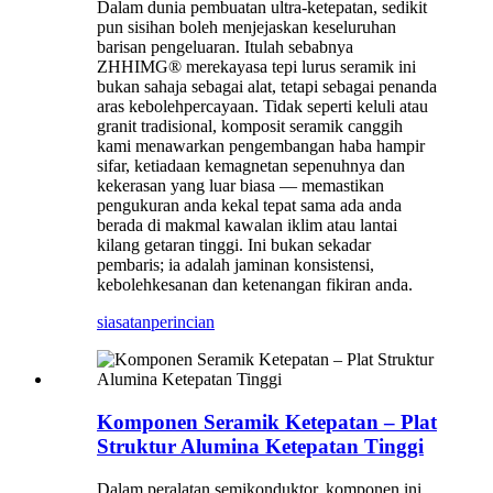
Dalam dunia pembuatan ultra-ketepatan, sedikit
pun sisihan boleh menjejaskan keseluruhan
barisan pengeluaran. Itulah sebabnya
ZHHIMG® merekayasa tepi lurus seramik ini
bukan sahaja sebagai alat, tetapi sebagai penanda
aras kebolehpercayaan. Tidak seperti keluli atau
granit tradisional, komposit seramik canggih
kami menawarkan pengembangan haba hampir
sifar, ketiadaan kemagnetan sepenuhnya dan
kekerasan yang luar biasa — memastikan
pengukuran anda kekal tepat sama ada anda
berada di makmal kawalan iklim atau lantai
kilang getaran tinggi. Ini bukan sekadar
pembaris; ia adalah jaminan konsistensi,
kebolehkesanan dan ketenangan fikiran anda.
siasatan
perincian
Komponen Seramik Ketepatan – Plat
Struktur Alumina Ketepatan Tinggi
Dalam peralatan semikonduktor, komponen ini